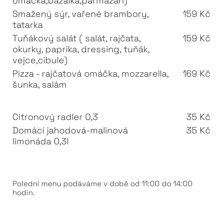
omáčka,bazalka,parmazán)
Smažený sýr, vařené brambory,
159 Kč
tatarka
Tuňákový salát ( salát, rajčata,
159 Kč
okurky, paprika, dressing, tuňák,
vejce,cibule)
Pizza - rajčatová omáčka, mozzarella,
169 Kč
šunka, salám
Citronový radler 0,3
35 Kč
Domácí jahodová-malinová
35 Kč
limonáda 0,3l
Polední menu podáváme v době od 11:00 do 14:00
hodin.