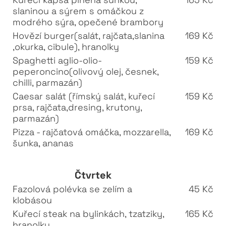
slaninou a sýrem s omáčkou z
modrého sýra, opečené brambory
Hovězí burger(salát, rajčata,slanina
169 Kč
,okurka, cibule), hranolky
Spaghetti aglio-olio-
159 Kč
peperoncino(olivový olej, česnek,
chilli, parmazán)
Caesar salát (římský salát, kuřecí
159 Kč
prsa, rajčata,dresing, krutony,
parmazán)
Pizza - rajčatová omáčka, mozzarella,
169 Kč
šunka, ananas
Čtvrtek
Fazolová polévka se zelím a
45 Kč
klobásou
Kuřecí steak na bylinkách, tzatziky,
165 Kč
hranolky