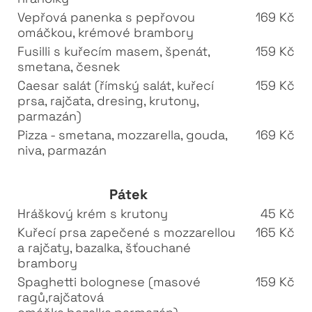
Vepřová panenka s pepřovou
169 Kč
omáčkou, krémové brambory
Fusilli s kuřecím masem, špenát,
159 Kč
smetana, česnek
Caesar salát (římský salát, kuřecí
159 Kč
prsa, rajčata, dresing, krutony,
parmazán)
Pizza - smetana, mozzarella, gouda,
169 Kč
niva, parmazán
Pátek
Hráškový krém s krutony
45 Kč
Kuřecí prsa zapečené s mozzarellou
165 Kč
a rajčaty, bazalka, šťouchané
brambory
Spaghetti bolognese (masové
159 Kč
ragů,rajčatová