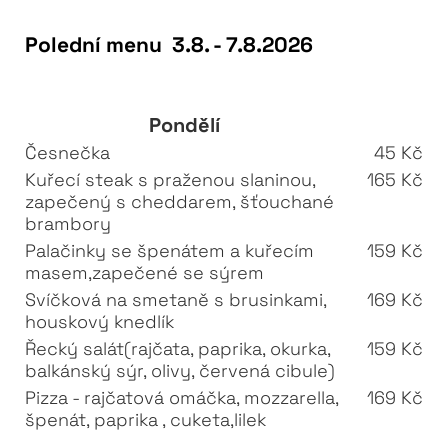
Polední menu 3.8. - 7.8.2026
Pondělí
Česnečka
45 Kč
Kuřecí steak s praženou slaninou,
165 Kč
zapečený s cheddarem, šťouchané
brambory
Palačinky se špenátem a kuřecím
159 Kč
masem,zapečené se sýrem
Svíčková na smetaně s brusinkami,
169 Kč
houskový knedlík
Řecký salát(rajčata, paprika, okurka,
159 Kč
balkánský sýr, olivy, červená cibule)
Pizza - rajčatová omáčka, mozzarella,
169 Kč
špenát, paprika , cuketa,lilek