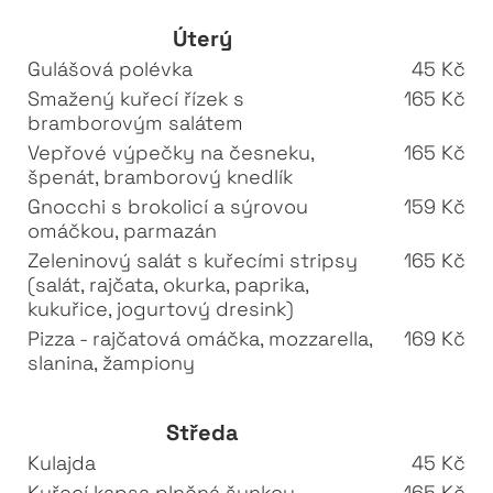
Úterý
Gulášová polévka
45 Kč
Smažený kuřecí řízek s
165 Kč
bramborovým salátem
Vepřové výpečky na česneku,
165 Kč
špenát, bramborový knedlík
Gnocchi s brokolicí a sýrovou
159 Kč
omáčkou, parmazán
Zeleninový salát s kuřecími stripsy
165 Kč
(salát, rajčata, okurka, paprika,
kukuřice, jogurtový dresink)
Pizza - rajčatová omáčka, mozzarella,
169 Kč
slanina, žampiony
Středa
Kulajda
45 Kč
Kuřecí kapsa plněná šunkou,
165 Kč